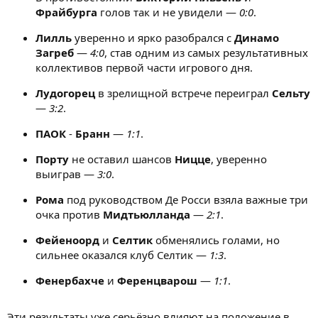
Фрайбурга
голов так и не увидели —
0:0
.
Лилль
уверенно и ярко разобрался с
Динамо
Загреб
—
4:0
, став одним из самых результативных
коллективов первой части игрового дня.
Лудогорец
в зрелищной встрече переиграл
Сельту
—
3:2
.
ПАОК
-
Бранн
—
1:1
.
Порту
не оставил шансов
Ницце
, уверенно
выиграв —
3:0
.
Рома
под руководством Де Росси взяла важные три
очка против
Мидтьюлланда
—
2:1
.
Фейеноорд
и
Селтик
обменялись голами, но
сильнее оказался клуб Селтик —
1:3
.
Фенербахче
и
Ференцварош
—
1:1
.
Эти результаты уже серьёзно влияют на положение в