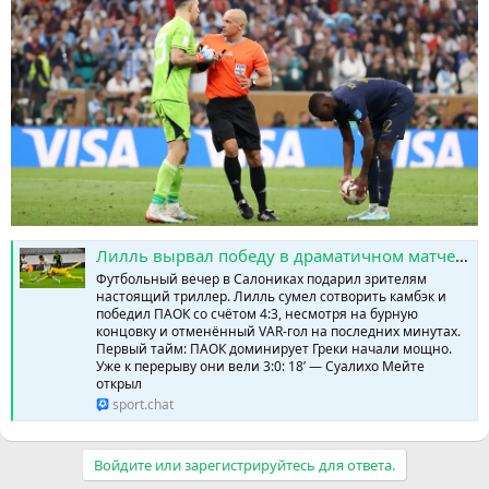
Лилль вырвал победу в драматичном матче с ПАОК — 4:3! » SPORTCHAT - Новости спорта | Футбол | Онлайн трансляции | Чат | Результаты матчей | Спорт | Прогнозы на спорт
Футбольный вечер в Салониках подарил зрителям
настоящий триллер. Лилль сумел сотворить камбэк и
победил ПАОК со счётом 4:3, несмотря на бурную
концовку и отменённый VAR-гол на последних минутах.
Первый тайм: ПАОК доминирует Греки начали мощно.
Уже к перерыву они вели 3:0: 18’ — Суалихо Мейте
открыл
sport.chat
Войдите или зарегистрируйтесь для ответа.