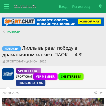
Вход
Регистрация
НОВОСТИ
Лилль вырвал победу в
НОВОСТИ
драматичном матче с ПАОК — 4:3!
А
Д
SPORT.CHAT
24 Окт 2025
в
а
т
т
SPORT.CHAT
о
а
SPORT.CHAT
VIP MEMBER
CHESTERBETS
р
н
т
а
ПОЛЬЗОВАТЕЛЬ
е
ч
м
а
24 Окт 2025
#1
ы
л
а