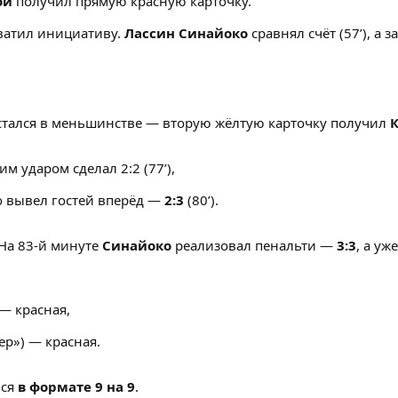
ой
получил прямую красную карточку.
ватил инициативу.
Лассин Синайоко
сравнял счёт (57’), а
остался в меньшинстве — вторую жёлтую карточку получил
м ударом сделал 2:2 (77’),
 вывел гостей вперёд —
2:3
(80’).
 На 83-й минуте
Синайоко
реализовал пенальти —
3:3
, а у
— красная,
ер») — красная.
лся
в формате 9 на 9
.