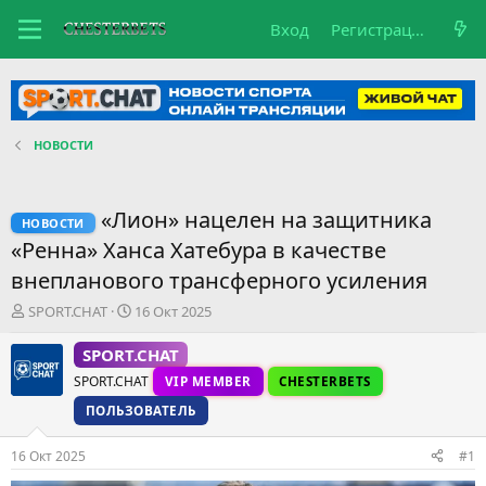
Вход
Регистрация
НОВОСТИ
«Лион» нацелен на защитника
НОВОСТИ
«Ренна» Ханса Хатебура в качестве
внепланового трансферного усиления
А
Д
SPORT.CHAT
16 Окт 2025
в
а
т
т
SPORT.CHAT
о
а
SPORT.CHAT
VIP MEMBER
CHESTERBETS
р
н
т
а
ПОЛЬЗОВАТЕЛЬ
е
ч
м
а
16 Окт 2025
#1
ы
л
а