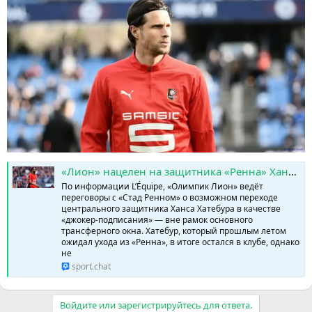
«Лион» нацелен на защитника «Ренна» Ханса Хатебура в качестве внепланового трансферного усиления » SPORTCHAT - Новости спорта | Футбол | Онлайн трансляции | Чат | Результаты матчей | Спорт | Прогнозы на спорт
По информации L’Équipe, «Олимпик Лион» ведёт
переговоры с «Стад Ренном» о возможном переходе
центрального защитника Ханса Хатебура в качестве
«джокер-подписания» — вне рамок основного
трансферного окна. Хатебур, который прошлым летом
ожидал ухода из «Ренна», в итоге остался в клубе, однако
не
sport.chat
Войдите или зарегистрируйтесь для ответа.