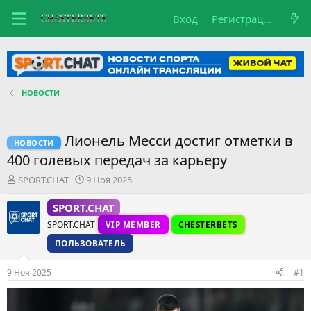
Вход
Регистрация
НОВОСТИ
Лионель Месси достиг отметки в
НОВОСТИ
400 голевых передач за карьеру
А
Д
SPORT.CHAT
9 Ноя 2025
в
а
т
т
SPORT.CHAT
о
а
SPORT.CHAT
VIP MEMBER
CHESTERBETS
р
н
т
а
ПОЛЬЗОВАТЕЛЬ
е
ч
м
а
9 Ноя 2025
#1
ы
л
а