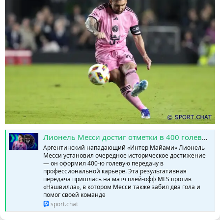
Лионель Месси достиг отметки в 400 голевых передач за карьеру » SPORTCHAT - Новости спорта | Футбол | Онлайн трансляции | Чат | Результаты матчей | Спорт | Прогнозы на спорт
Аргентинский нападающий «Интер Майами» Лионель
Месси установил очередное историческое достижение
— он оформил 400-ю голевую передачу в
профессиональной карьере. Эта результативная
передача пришлась на матч плей-офф MLS против
«Нэшвилла», в котором Месси также забил два гола и
помог своей команде
sport.chat