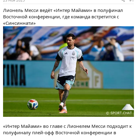
23 Ноя 2025
#1
ы
л
а
Лионель Месси ведёт «Интер Майами» в полуфинал
Восточной конференции, где команда встретится с
«Синсиннати»
«Интер Майами» во главе с Лионелем Месси подходит к
полуфиналу плей-офф Восточной конференции в