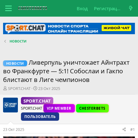
Вход
Регистрация
НОВОСТИ
Ливерпуль уничтожает Айнтрахт
НОВОСТИ
во Франкфурте — 5:1! Собослаи и Гакпо
блистают в Лиге чемпионов
А
Д
SPORT.CHAT
23 Окт 2025
в
а
т
т
SPORT.CHAT
о
а
SPORT.CHAT
VIP MEMBER
CHESTERBETS
р
н
т
а
ПОЛЬЗОВАТЕЛЬ
е
ч
м
а
23 Окт 2025
#1
ы
л
а