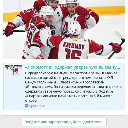
«Локомотив» одержал уверенную выездную победу над «Спартаком» — 6:3 » SPORTCHAT - Новости спорта | Футбол | Онлайн трансляции | Чат | Результаты матчей | Спорт | Прогнозы на спорт
В среду вечером на льду «Мегаспорт Арены» в Москве
состоялся яркий матч регулярного чемпионата КХЛ
между столичным «Спартаком» и ярославским
«Локомотивом». Гости сумели переломить ход встречи и
одержали уверенную победу со счётом 6:3. Ход игры
«Спартак» активно начал матч и уже на 8-й минуте
открыл
sport.chat
Войдите или зарегистрируйтесь для ответа.