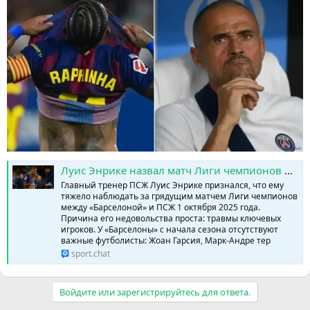
Луис Энрике назвал матч Лиги чемпионов между «Барселоной» и ПСЖ позорным — и причина одна » SPORTCHAT - Новости спорта | Футбол | Онлайн трансляции | Чат | Результаты матчей | Спорт | Прогнозы на спорт
Главный тренер ПСЖ Луис Энрике признался, что ему
тяжело наблюдать за грядущим матчем Лиги чемпионов
между «Барселоной» и ПСЖ 1 октября 2025 года.
Причина его недовольства проста: травмы ключевых
игроков. У «Барселоны» с начала сезона отсутствуют
важные футболисты: Жоан Гарсия, Марк-Андре тер
sport.chat
Войдите или зарегистрируйтесь для ответа.