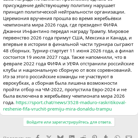
присуждение действующему политику нарушает
принцип политической нейтральности организации.
Церемония вручения прошла во время жеребьёвки
чемпионата мира 2026 года, где президент ФИФА
Джанни Инфантино передал награду Трампу. Мировое
первенство 2026 года примут США, Мексика и Канада, и
впервые в истории в финальной части турнира сыграют
48 сборных. Турнир стартует 11 июня 2026 года, а финал
состоится 19 июля 2027 года. Также напомнили, что в
феврале 2022 года ФИФА и УЕФА отстранили российские
клубы и национальную сборную от всех соревнований.
Из-за этого российские команды не участвуют в
еврокубках, а сборная была лишена возможности
пройти отбор на ЧМ-2022, пропустила Евро-2024 и не
была включена в жеребьёвку чемпионата мира 2026
года.
https://sport.chat/news/3528-maduro-raskritikoval-
reshenie-fifa-vruchit-premiju-mira-donaldu-trampu
Войдите или зарегистрируйтесь для ответа.
Facebook
X (Twitter)
Bluesky
LinkedIn
Reddit
Pinterest
Tumblr
WhatsA
Эл