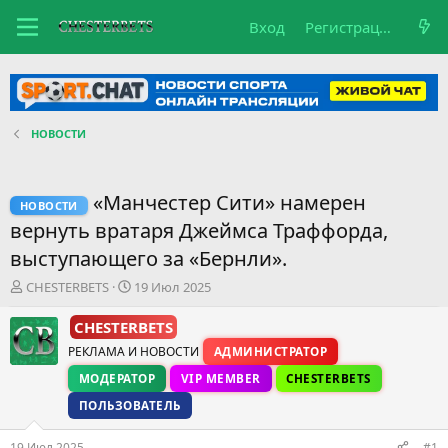
Вход
Регистрация
НОВОСТИ
«Манчестер Сити» намерен
НОВОСТИ
вернуть вратаря Джеймса Траффорда,
выступающего за «Бернли».
А
Д
CHESTERBETS
19 Июл 2025
в
а
т
т
CHESTERBETS
о
а
РЕКЛАМА И НОВОСТИ
АДМИНИСТРАТОР
р
н
т
а
МОДЕРАТОР
VIP MEMBER
CHESTERBETS
е
ч
ПОЛЬЗОВАТЕЛЬ
м
а
ы
л
19 Июл 2025
а
#1