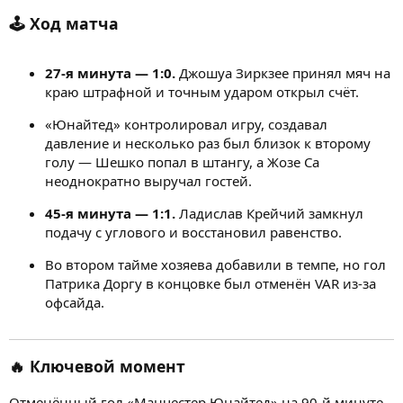
🕹️ Ход матча
27-я минута — 1:0.
Джошуа Зиркзее принял мяч на
краю штрафной и точным ударом открыл счёт.
«Юнайтед» контролировал игру, создавал
давление и несколько раз был близок к второму
голу — Шешко попал в штангу, а Жозе Са
неоднократно выручал гостей.
45-я минута — 1:1.
Ладислав Крейчий замкнул
подачу с углового и восстановил равенство.
Во втором тайме хозяева добавили в темпе, но гол
Патрика Доргу в концовке был отменён VAR из-за
офсайда.
🔥 Ключевой момент
Отменённый гол «Манчестер Юнайтед» на 90-й минуте