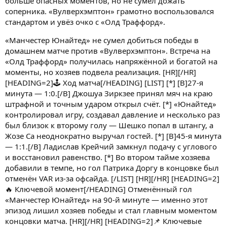
больше опасных моментов, но не сумел дожать
соперника. «Вулверхэмптон» грамотно воспользовался
стандартом и увёз очко с «Олд Траффорд».
«Манчестер Юнайтед» не сумел добиться победы в
домашнем матче против «Вулверхэмптон». Встреча на
«Олд Траффорд» получилась напряжённой и богатой на
моменты, но хозяев подвела реализация. [HR][/HR]
[HEADING=2]🕹️ Ход матча[/HEADING] [LIST] [*] [B]27-я
минута — 1:0.[/B] Джошуа Зиркзее принял мяч на краю
штрафной и точным ударом открыл счёт. [*] «Юнайтед»
контролировал игру, создавал давление и несколько раз
был близок к второму голу — Шешко попал в штангу, а
Жозе Са неоднократно выручал гостей. [*] [B]45-я минута
— 1:1.[/B] Ладислав Крейчий замкнул подачу с углового
и восстановил равенство. [*] Во втором тайме хозяева
добавили в темпе, но гол Патрика Доргу в концовке был
отменён VAR из-за офсайда. [/LIST] [HR][/HR] [HEADING=2]
🔥 Ключевой момент[/HEADING] Отменённый гол
«Манчестер Юнайтед» на 90-й минуте — именно этот
эпизод лишил хозяев победы и стал главным моментом
концовки матча. [HR][/HR] [HEADING=2]📌 Ключевые