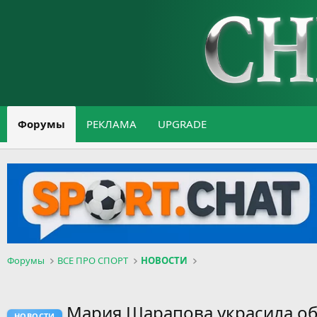
Форумы
РЕКЛАМА
UPGRADE
Форумы
ВСЕ ПРО СПОРТ
НОВОСТИ
Мария Шарапова украсила об
НОВОСТИ