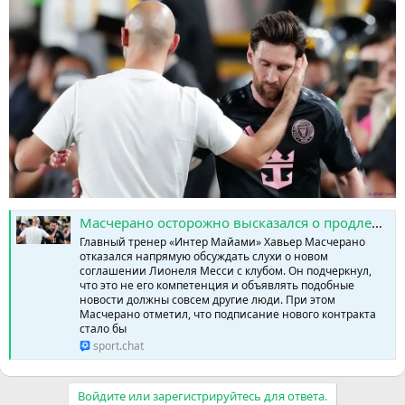
Масчерано осторожно высказался о продлении контракта Месси с «Интер Майами» » SPORTCHAT - Новости спорта | Футбол | Онлайн трансляции | Чат | Результаты матчей | Спорт | Прогнозы на спорт
Главный тренер «Интер Майами» Хавьер Масчерано
отказался напрямую обсуждать слухи о новом
соглашении Лионеля Месси с клубом. Он подчеркнул,
что это не его компетенция и объявлять подобные
новости должны совсем другие люди. При этом
Масчерано отметил, что подписание нового контракта
стало бы
sport.chat
Войдите или зарегистрируйтесь для ответа.