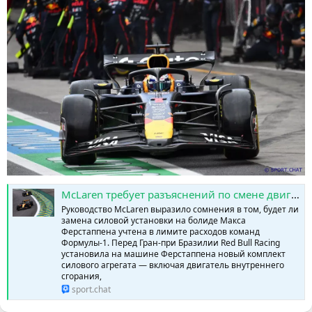
McLaren требует разъяснений по смене двигателя у Red Bull » SPORTCHAT - Новости спорта | Футбол | Онлайн трансляции | Чат | Результаты матчей | Спорт | Прогнозы на спорт
Руководство McLaren выразило сомнения в том, будет ли
замена силовой установки на болиде Макса
Ферстаппена учтена в лимите расходов команд
Формулы-1. Перед Гран-при Бразилии Red Bull Racing
установила на машине Ферстаппена новый комплект
силового агрегата — включая двигатель внутреннего
сгорания,
sport.chat