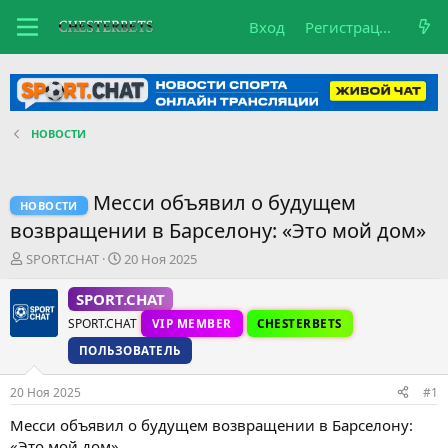
Вход
Регистрация
НОВОСТИ
Месси объявил о будущем
НОВОСТИ
возвращении в Барселону: «Это мой дом»
А
Д
SPORT.CHAT
20 Ноя 2025
в
а
т
т
SPORT.CHAT
о
а
SPORT.CHAT
VIP MEMBER
CHESTERBETS
р
н
т
а
ПОЛЬЗОВАТЕЛЬ
е
ч
м
а
20 Ноя 2025
#1
ы
л
а
Месси объявил о будущем возвращении в Барселону:
«Это мой дом»