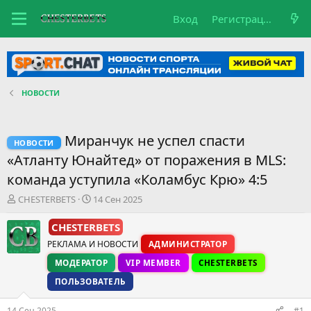
Вход
Регистрация
НОВОСТИ
Миранчук не успел спасти
НОВОСТИ
«Атланту Юнайтед» от поражения в MLS:
команда уступила «Коламбус Крю» 4:5
А
Д
CHESTERBETS
14 Сен 2025
в
а
т
т
CHESTERBETS
о
а
РЕКЛАМА И НОВОСТИ
АДМИНИСТРАТОР
р
н
т
а
МОДЕРАТОР
VIP MEMBER
CHESTERBETS
е
ч
ПОЛЬЗОВАТЕЛЬ
м
а
ы
л
14 Сен 2025
а
#1