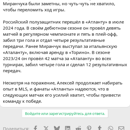
Миранчука были заметны, но чуть-чуть не хватило,
чтобы переломить ход игры.
Российский полузащитник перешёл в «Атланту» в июле
2024 года. В своём дебютном сезоне он провёл девять
матчей в регулярном чемпионате и пять в плей-офф,
забил три гола и отдал четыре результативные
передачи. Ранее Миранчук выступал за итальянскую
«Аталанту», включая аренду в «Торино». В сезоне
2023/24 он провёл 42 матча за «Аталанту» во всех
турнирах, забил четыре гола и сделал 12 результативных
передач.
Несмотря на поражение, Алексей продолжает набирать
опыт в MLS, и фанаты «Атланты» надеются, что в
следующих матчах его усилий хватит, чтобы привести
команду к победе.
Войдите или зарегистрируйтесь для ответа.
Facebook
X (Twitter)
Bluesky
LinkedIn
Reddit
Pinterest
Tumblr
WhatsA
Эл
Поделиться: