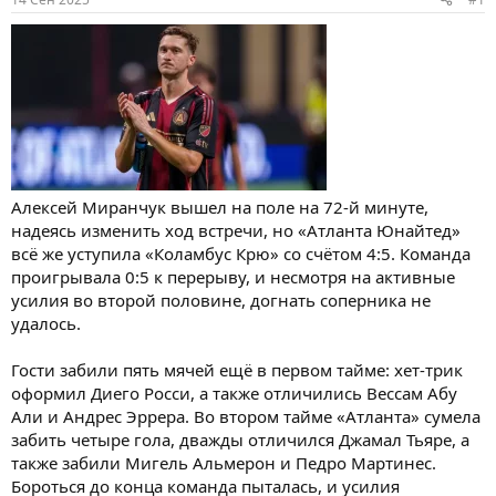
Алексей Миранчук вышел на поле на 72-й минуте,
надеясь изменить ход встречи, но «Атланта Юнайтед»
всё же уступила «Коламбус Крю» со счётом 4:5. Команда
проигрывала 0:5 к перерыву, и несмотря на активные
усилия во второй половине, догнать соперника не
удалось.
Гости забили пять мячей ещё в первом тайме: хет-трик
оформил Диего Росси, а также отличились Вессам Абу
Али и Андрес Эррера. Во втором тайме «Атланта» сумела
забить четыре гола, дважды отличился Джамал Тьяре, а
также забили Мигель Альмерон и Педро Мартинес.
Бороться до конца команда пыталась, и усилия