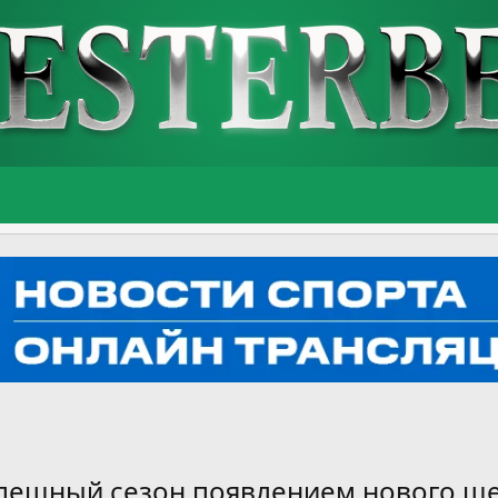
спешный сезон появлением нового щ