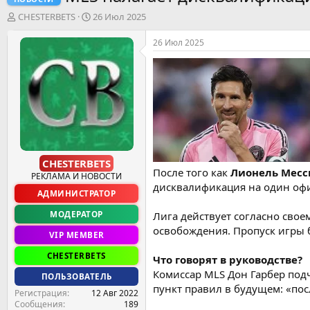
А
Д
CHESTERBETS
26 Июл 2025
в
а
т
т
26 Июл 2025
о
а
р
н
т
а
е
ч
м
а
ы
л
а
CHESTERBETS
После того как
Лионель Месс
РЕКЛАМА И НОВОСТИ
дисквалификация на один офи
АДМИНИСТРАТОР
МОДЕРАТОР
Лига действует согласно своем
освобождения. Пропуск игры 
VIP MEMBER
CHESTERBETS
Что говорят в руководстве?
Комиссар MLS Дон Гарбер подч
ПОЛЬЗОВАТЕЛЬ
пункт правил в будущем: «пос
Регистрация
12 Авг 2022
Сообщения
189