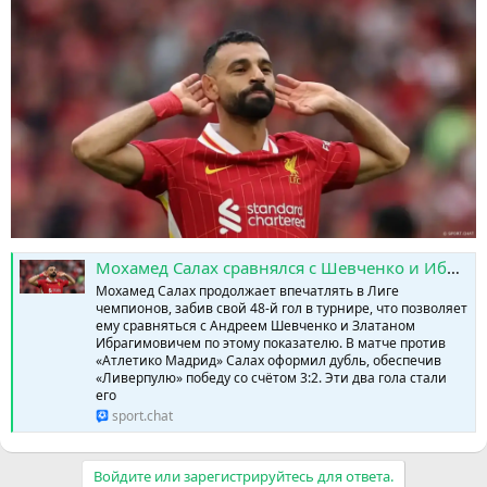
Мохамед Салах сравнялся с Шевченко и Ибрагимовичем по количеству голов в Лиге чемпионов » SPORTCHAT - Новости спорта | Футбол | Онлайн трансляции | Чат | Результаты матчей | Спорт | Прогнозы на спорт
Мохамед Салах продолжает впечатлять в Лиге
чемпионов, забив свой 48-й гол в турнире, что позволяет
ему сравняться с Андреем Шевченко и Златаном
Ибрагимовичем по этому показателю. В матче против
«Атлетико Мадрид» Салах оформил дубль, обеспечив
«Ливерпулю» победу со счётом 3:2. Эти два гола стали
его
sport.chat
Войдите или зарегистрируйтесь для ответа.