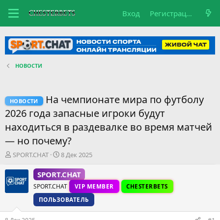
Вход
Регистрация
НОВОСТИ
На чемпионате мира по футболу
НОВОСТИ
2026 года запасные игроки будут
находиться в раздевалке во время матчей
— но почему?
А
Д
SPORT.CHAT
8 Дек 2025
в
а
т
т
SPORT.CHAT
о
а
SPORT.CHAT
VIP MEMBER
CHESTERBETS
р
н
т
а
ПОЛЬЗОВАТЕЛЬ
е
ч
м
а