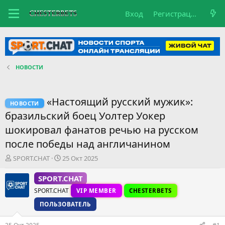
Вход
Регистрация
НОВОСТИ
«Настоящий русский мужик»:
НОВОСТИ
бразильский боец Уолтер Уокер
шокировал фанатов речью на русском
после победы над англичанином
А
Д
SPORT.CHAT
25 Окт 2025
в
а
т
т
SPORT.CHAT
о
а
SPORT.CHAT
VIP MEMBER
CHESTERBETS
р
н
т
а
ПОЛЬЗОВАТЕЛЬ
е
ч
м
а