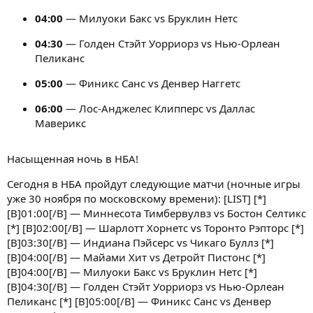
04:00
— Милуоки Бакс vs Бруклин Нетс
04:30
— Голден Стэйт Уорриорз vs Нью-Орлеан
Пеликанс
05:00
— Финикс Санс vs Денвер Наггетс
06:00
— Лос-Анджелес Клипперс vs Даллас
Маверикс
Насыщенная ночь в НБА!
Сегодня в НБА пройдут следующие матчи (ночные игры
уже 30 ноября по московскому времени): [LIST] [*]
[B]01:00[/B] — Миннесота Тимбервулвз vs Бостон Селтикс
[*] [B]02:00[/B] — Шарлотт Хорнетс vs Торонто Рэпторс [*]
[B]03:30[/B] — Индиана Пэйсерс vs Чикаго Буллз [*]
[B]04:00[/B] — Майами Хит vs Детройт Пистонс [*]
[B]04:00[/B] — Милуоки Бакс vs Бруклин Нетс [*]
[B]04:30[/B] — Голден Стэйт Уорриорз vs Нью-Орлеан
Пеликанс [*] [B]05:00[/B] — Финикс Санс vs Денвер