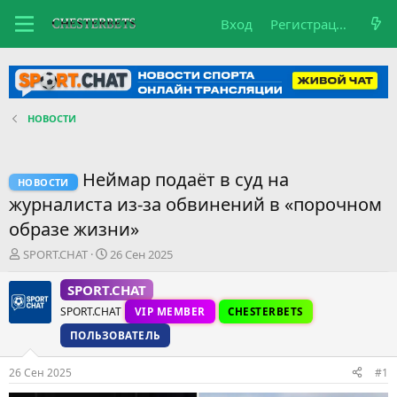
Вход
Регистрация
НОВОСТИ
Неймар подаёт в суд на
НОВОСТИ
журналиста из-за обвинений в «порочном
образе жизни»
А
Д
SPORT.CHAT
26 Сен 2025
в
а
т
т
SPORT.CHAT
о
а
SPORT.CHAT
VIP MEMBER
CHESTERBETS
р
н
т
а
ПОЛЬЗОВАТЕЛЬ
е
ч
м
а
26 Сен 2025
#1
ы
л
а