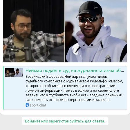
Неймар подаёт в суд на журналиста из-за обвинений в «порочном образе жизни» » SPORTCHAT - Новости спорта | Футбол | Онлайн трансляции | Чат | Результаты матчей | Спорт | Прогнозы на спорт
Бразильский форвард Неймар стал участником
судебного конфликта с журналистом Родольфо Гомесом,
которого он обвиняет в клевете и распространении
ложной информации. Гомес в эфире и на своём блоге
заявил, что у футболиста якобы есть вредные привычки:
зависимость от виски с энергетиками и кальяна,
sport.chat
Войдите или зарегистрируйтесь для ответа.