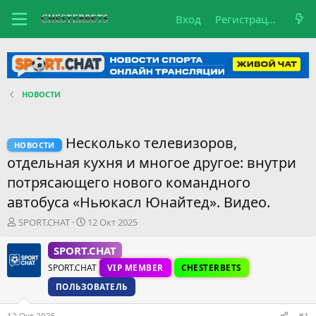
Вход
Регистрация
НОВОСТИ
Несколько телевизоров,
НОВОСТИ
отдельная кухня и многое другое: внутри
потрясающего нового командного
автобуса «Ньюкасл Юнайтед». Видео.
А
Д
SPORT.CHAT
12 Окт 2025
в
а
т
т
SPORT.CHAT
о
а
SPORT.CHAT
VIP MEMBER
CHESTERBETS
р
н
т
а
ПОЛЬЗОВАТЕЛЬ
е
ч
м
а