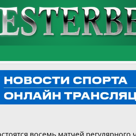
состоятся восемь матчей регулярного