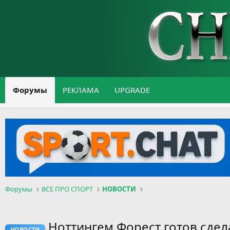
Форумы
РЕКЛАМА
UPGRADE
Форумы
ВСЕ ПРО СПОРТ
НОВОСТИ
Ноттингем Форест готов сдел
НОВОСТИ