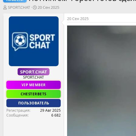
А
Д
SPORT.CHAT
20 Сен 2025
в
а
т
т
20 Сен 2025
о
а
р
н
т
а
е
ч
м
а
ы
л
а
SPORT.CHAT
SPORT.CHAT
VIP MEMBER
CHESTERBETS
ПОЛЬЗОВАТЕЛЬ
Регистрация
29 Авг 2025
Сообщения
6 682