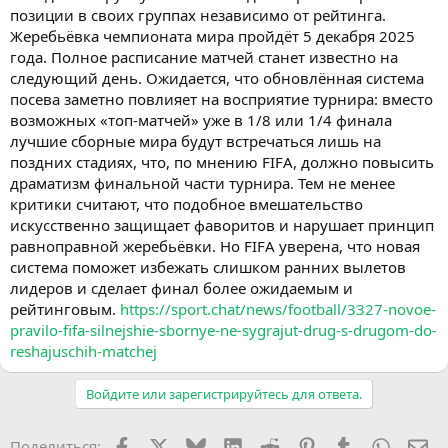
позиции в своих группах независимо от рейтинга.
Жеребьёвка чемпионата мира пройдёт 5 декабря 2025
года. Полное расписание матчей станет известно на
следующий день. Ожидается, что обновлённая система
посева заметно повлияет на восприятие турнира: вместо
возможных «топ-матчей» уже в 1/8 или 1/4 финала
лучшие сборные мира будут встречаться лишь на
поздних стадиях, что, по мнению FIFA, должно повысить
драматизм финальной части турнира. Тем не менее
критики считают, что подобное вмешательство
искусственно защищает фаворитов и нарушает принцип
равноправной жеребьёвки. Но FIFA уверена, что новая
система поможет избежать слишком ранних вылетов
лидеров и сделает финал более ожидаемым и
рейтинговым.
https://sport.chat/news/football/3327-novoe-
pravilo-fifa-silnejshie-sbornye-ne-sygrajut-drug-s-drugom-do-
reshajuschih-matchej
Войдите или зарегистрируйтесь для ответа.
Facebook
X (Twitter)
Bluesky
LinkedIn
Reddit
Pinterest
Tumblr
WhatsA
Эл
Поделиться: