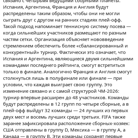
связано с четырьмя ведущими сборными планеты.
Испания, Аргентина, Франция и Англия будут
распределены таким образом, чтобы они не могли
сыграть друг с другом на ранних стадиях плей-офф.
Такой подход напоминает теннисную систему посева —
когда сильнейших участников размещают по разным
частям сетки. Организация объясняет нововведение
стремлением обеспечить более «сбалансированный и
конкурентный» турнир. Фактически это означает, что
Испания и Аргентина, являющиеся двумя сильнейшими
командами последнего рейтинга, смогут встретиться
только в финале. Аналогично Франция и Англия смогут
столкнуться лишь в полуфинале или финале — при
условии, что каждая выиграет свою группу. Это
изменение связано и с самой структурой ЧМ-2026:
турнир впервые расширен до 48 участников. Команды
будут распределены в 12 групп по четыре сборные, а в
плей-офф выйдут 32 команды — 24 лучших из первых
двух мест и восемь лучших среди третьих. FIFA также
заранее зафиксировала расположение сборных-хозяек:
США отправлены в группу D, Мексика — в группу A, а
Канада — в группу B. Эти команды сохранят первые