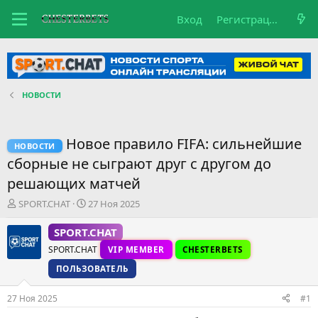
Вход
Регистрация
НОВОСТИ
Новое правило FIFA: сильнейшие
НОВОСТИ
сборные не сыграют друг с другом до
решающих матчей
А
Д
SPORT.CHAT
27 Ноя 2025
в
а
т
т
SPORT.CHAT
о
а
SPORT.CHAT
VIP MEMBER
CHESTERBETS
р
н
т
а
ПОЛЬЗОВАТЕЛЬ
е
ч
м
а
27 Ноя 2025
#1
ы
л
а