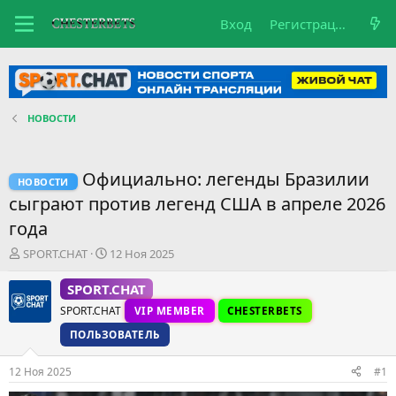
Вход
Регистрация
НОВОСТИ
Официально: легенды Бразилии
НОВОСТИ
сыграют против легенд США в апреле 2026
года
А
Д
SPORT.CHAT
12 Ноя 2025
в
а
т
т
SPORT.CHAT
о
а
SPORT.CHAT
VIP MEMBER
CHESTERBETS
р
н
т
а
ПОЛЬЗОВАТЕЛЬ
е
ч
м
а
12 Ноя 2025
#1
ы
л
а