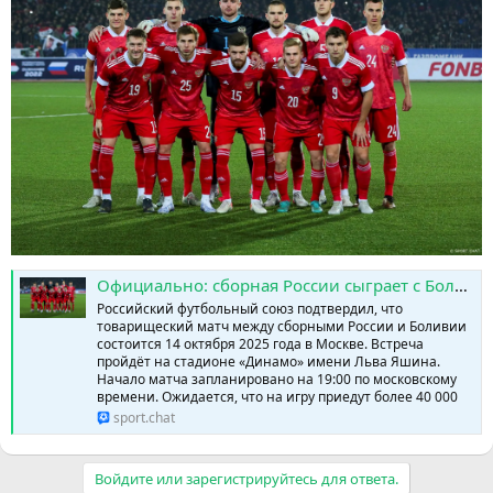
Официально: сборная России сыграет с Боливией 14 октября в Москве » SPORTCHAT - Новости спорта | Футбол | Онлайн трансляции | Чат | Результаты матчей | Спорт | Прогнозы на спорт
Российский футбольный союз подтвердил, что
товарищеский матч между сборными России и Боливии
состоится 14 октября 2025 года в Москве. Встреча
пройдёт на стадионе «Динамо» имени Льва Яшина.
Начало матча запланировано на 19:00 по московскому
времени. Ожидается, что на игру приедут более 40 000
sport.chat
Войдите или зарегистрируйтесь для ответа.