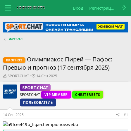
Вход
Регистрация
ФУТБОЛ
Олимпиакос Пирей — Пафос:
ПРОГНОЗ
Превью и прогноз (17 сентября 2025)
А
Д
SPORT.CHAT
14 Сен 2025
в
а
т
т
SPORT.CHAT
о
а
SPORT.CHAT
VIP MEMBER
CHESTERBETS
р
н
т
а
ПОЛЬЗОВАТЕЛЬ
е
ч
м
а
14 Сен 2025
#1
ы
л
а