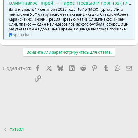
Олимпиакос Пирей — Пафос: Превью и прогноз (17 сентября 2025) » SPORTCHAT - Новости спорта | Футбол | Онлайн трансляции | Чат | Результаты матчей | Спорт | Прогнозы на спорт
Дата и время: 17 сентября 2025 года, 19:45 (МСК) Турнир: Лига
чемпионов УЕФА / групповой этап квалификации Стадион/Арена:
Караискакис, Пирей, Греция Превью матча Олимпиакос Пирей
Олимпиакос — один из лидеров греческого футбола, с хорошими
результатами на домашней арене. Команда выиграла прошлый
sport.chat
Войдите или зарегистрируйтесь для ответа.
Facebook
X (Twitter)
Bluesky
LinkedIn
Reddit
Pinterest
Tumblr
WhatsA
Эл
Поделиться:
Ссылка
ФУТБОЛ