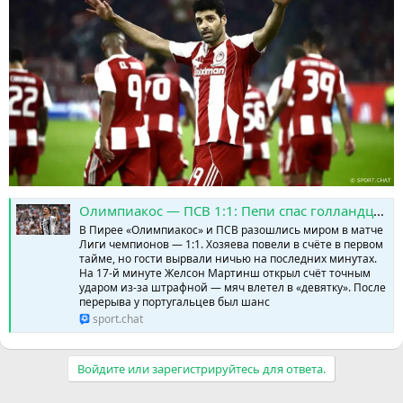
Олимпиакос — ПСВ 1:1: Пепи спас голландцев в компенсированное время » SPORTCHAT - Новости спорта | Футбол | Онлайн трансляции | Чат | Результаты матчей | Спорт | Прогнозы на спорт
В Пирее «Олимпиакос» и ПСВ разошлись миром в матче
Лиги чемпионов — 1:1. Хозяева повели в счёте в первом
тайме, но гости вырвали ничью на последних минутах.
На 17-й минуте Желсон Мартинш открыл счёт точным
ударом из-за штрафной — мяч влетел в «девятку». После
перерыва у португальцев был шанс
sport.chat
Войдите или зарегистрируйтесь для ответа.