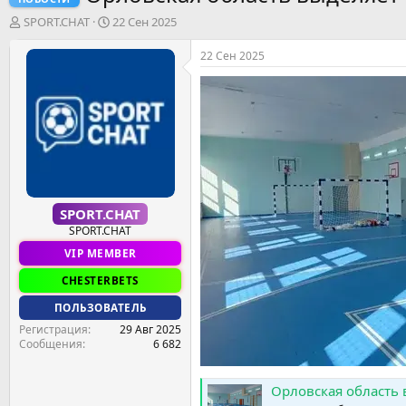
А
Д
SPORT.CHAT
22 Сен 2025
в
а
т
т
22 Сен 2025
о
а
р
н
т
а
е
ч
м
а
ы
л
а
SPORT.CHAT
SPORT.CHAT
VIP MEMBER
CHESTERBETS
ПОЛЬЗОВАТЕЛЬ
Регистрация
29 Авг 2025
Сообщения
6 682
Орловская область выделяет субсидии для спорта 