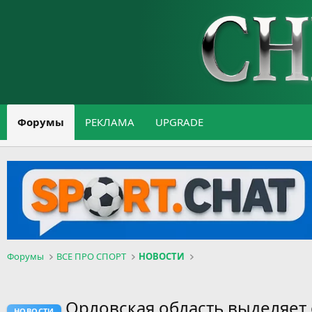
Форумы
РЕКЛАМА
UPGRADE
Форумы
ВСЕ ПРО СПОРТ
НОВОСТИ
Орловская область выделяет 
НОВОСТИ