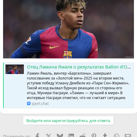
Отец Ламина Ямаля о результатах Ballon d’Or: «Что-то странное произошло» » SPORTCHAT - Новости спорта | Футбол | Онлайн трансляции | Чат | Результаты матчей | Спорт | Прогнозы на спорт
Ламин Ямаль, вингер «Барселоны», завершил
голосование за «Золотой мяч»-2025 на втором месте,
уступив победу Усману Дембеле из «Пари Сен-Жермен».
Такой исход вызвал бурную реакцию со стороны его
отца, Мунира Насрауи. «Ламин — лучший в мире» В
интервью Насрауи отметил, что не считает ситуацию
sport.chat
Войдите или зарегистрируйтесь для ответа.
Facebook
X (Twitter)
Bluesky
LinkedIn
Reddit
Pinterest
Tumblr
WhatsA
Эл
Поделиться: