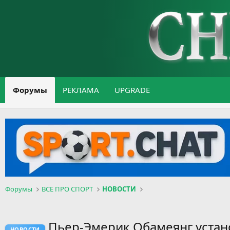
Форумы
РЕКЛАМА
UPGRADE
Форумы
ВСЕ ПРО СПОРТ
НОВОСТИ
Пьер‑Эмерик Обамеянг устан
НОВОСТИ