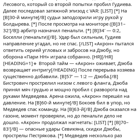
Лесового, который со второй попытки пробил Гудиева.
Далее последовал затяжной эпизод с VAR: [LIST] [*] На
[B]30-й минуте[/B] судьи заподозрили игру рукой у
Болдырева. [*] После просмотра на мониторе ([B]31–
32'[/B]) арбитр назначил пенальти. [*] [B]34' — 0:2,
Боселли (пенальти)[/B]. Удар был сильным, Гудиев
направление угадал, но не спас. [/LIST] «Акрон» пытался
ответить серией угловых и забросов на Дзюбу, но
оборона «Пари НН» играла собранно. [HR][/HR]
[HEADING=1]🔹 Второй тайм — «Акрон» оживает, Дзюба
возвращает интригу[/HEADING] После перерыва хозяева
существенно добавили. [B]57’ — 1:2 — Дзюба.[/B]
Бистрович прострелил низом с левого фланга, Дзюба
принял мяч грудью и мощно пробил с разворота над
руками Медведева. Арена ожила, «Акрон» перешёл на
давление. На [B]60-й минуте[/B] Бокоев бил в упор, но
Медведев спас команду. На [B]63-й[/B] Дзюба оказался на
газоне, момент проверяли, но до пенальти дело не
дошло. «Акрон» продолжал нагнетать: [LIST] [*] [B]70–
83’[/B] — опасные удары Севикяна, скидки Дзюбы,
прострелы Пестрякова. [*] Медведев несколько раз