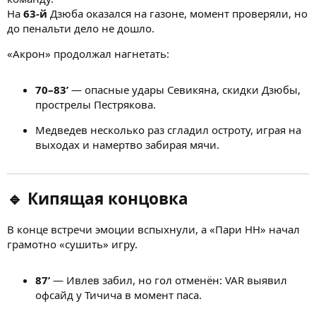
На
63-й
Дзюба оказался на газоне, момент проверяли, но
до пенальти дело не дошло.
«Акрон» продолжал нагнетать:
70–83’
— опасные удары Севикяна, скидки Дзюбы,
прострелы Пестрякова.
Медведев несколько раз сгладил остроту, играя на
выходах и намертво забирая мячи.
🔹 Кипящая концовка
В конце встречи эмоции вспыхнули, а «Пари НН» начал
грамотно «сушить» игру.
87’
— Ивлев забил, но гол отменён: VAR выявил
офсайд у Тичича в момент паса.