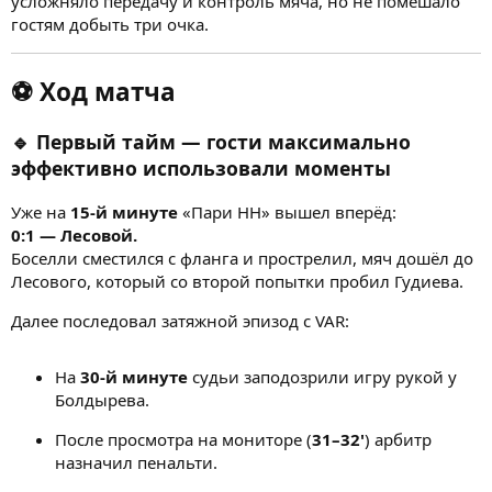
усложняло передачу и контроль мяча, но не помешало
гостям добыть три очка.
⚽ Ход матча
🔹 Первый тайм — гости максимально
эффективно использовали моменты
Уже на
15-й минуте
«Пари НН» вышел вперёд:
0:1 — Лесовой.
Боселли сместился с фланга и прострелил, мяч дошёл до
Лесового, который со второй попытки пробил Гудиева.
Далее последовал затяжной эпизод с VAR:
На
30-й минуте
судьи заподозрили игру рукой у
Болдырева.
После просмотра на мониторе (
31–32'
) арбитр
назначил пенальти.