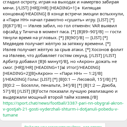
сгладил остроту, играя на выходах и намертво забирая
мячи. [/LIST] [HR][/HR] [HEADING=1]🔹 Кипящая
концовка[/HEADING] В конце встречи эмоции вспыхнули,
а «Пари НН» начал грамотно «сушить» игру. [LIST] [*]
[B]87’[/B] — Ивлев забил, но гол отменён: VAR выявил
офсайд у Тичича в момент паса. [*] [B]89–90’[/B] — гости
тянули время на угловых. [*] [B]90’[/B] — [LIST] [*]
Медведев получает жёлтую за затяжку времени. [*]
Ивлев получает жёлтую за срыв атаки. [*] Хосонов фолит
на Ивлеве, что добавляет гостям секунд. [/LIST] [/LIST]
Арбитр добавил [B]6 минут[/B], но «Акрон» дожать не
смог. [HR][/HR] [HEADING=1]📊 Итог[/HEADING]
[HEADING=2][B]«Акрон» — «Пари НН» — 1:2[/B]
[/HEADING] Голы: [LIST] [*] [B]0:1 — Лесовой, 15'[/B] [*]
[B]0:2 — Боселли, пенальти, 34'[/B] [*] [B]1:2 — Дзюба,
57'[/B] [/LIST] [B]Гости показали лучшую реализацию и
выдержали мощный второй тайм хозяев.[/B]
https://sport.chat/news/football/3387-pari-nn-obygral-akron-
v-gostjah-21-gosti-vyderzhali-shturm-i-dotjanuli-pobedu-v-
tumane