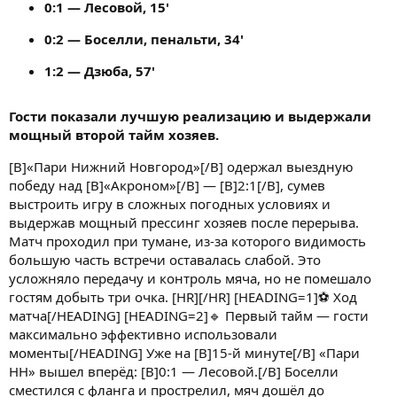
0:1 — Лесовой, 15'
0:2 — Боселли, пенальти, 34'
1:2 — Дзюба, 57'
Гости показали лучшую реализацию и выдержали
мощный второй тайм хозяев.
[B]«Пари Нижний Новгород»[/B] одержал выездную
победу над [B]«Акроном»[/B] — [B]2:1[/B], сумев
выстроить игру в сложных погодных условиях и
выдержав мощный прессинг хозяев после перерыва.
Матч проходил при тумане, из-за которого видимость
большую часть встречи оставалась слабой. Это
усложняло передачу и контроль мяча, но не помешало
гостям добыть три очка. [HR][/HR] [HEADING=1]⚽ Ход
матча[/HEADING] [HEADING=2]🔹 Первый тайм — гости
максимально эффективно использовали
моменты[/HEADING] Уже на [B]15-й минуте[/B] «Пари
НН» вышел вперёд: [B]0:1 — Лесовой.[/B] Боселли
сместился с фланга и прострелил, мяч дошёл до