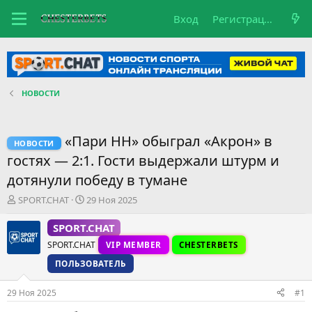
Вход
Регистрация
НОВОСТИ
«Пари НН» обыграл «Акрон» в
НОВОСТИ
гостях — 2:1. Гости выдержали штурм и
дотянули победу в тумане
А
Д
SPORT.CHAT
29 Ноя 2025
в
а
т
т
SPORT.CHAT
о
а
SPORT.CHAT
VIP MEMBER
CHESTERBETS
р
н
т
а
ПОЛЬЗОВАТЕЛЬ
е
ч
м
а
29 Ноя 2025
#1
ы
л
а