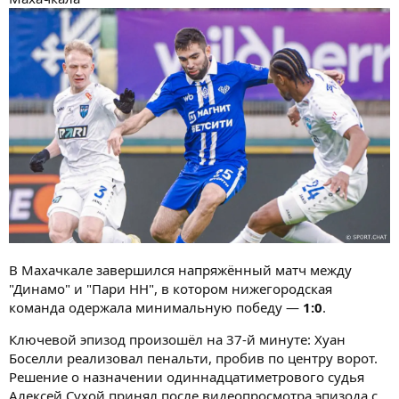
В Махачкале завершился напряжённый матч между
"Динамо" и "Пари НН", в котором нижегородская
команда одержала минимальную победу —
1:0
.
Ключевой эпизод произошёл на 37-й минуте: Хуан
Боселли реализовал пенальти, пробив по центру ворот.
Решение о назначении одиннадцатиметрового судья
Алексей Сухой принял после видеопросмотра эпизода с