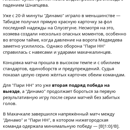
падением Шнапцева.
Уже с 20-й минуты "Динамо" играло в меньшинстве —
Табидзе получил прямую красную карточку за фол
последней надежды на Олусегуне. Несмотря на это,
хозяева создали несколько опасных моментов, особенно
во втором тайме, когда давление на ворота Медведева
заметно усилилось. Однако оборона "Пари НН"
справилась с навесами и ударами махачкалинцев.
Концовка матча прошла в высоком темпе и с обилием
стандартов, единоборств и предупреждений. Судья
показал целую серию жёлтых карточек обеим командам.
Для "Пари НН" это уже
вторая подряд победа на
выезде
, а "Динамо" продолжает бороться за первую
результативную игру после серии матчей без забитых
голов.
В Махачкале завершился напряжённый матч между
"Динамо" и "Пари НН", в котором нижегородская
команда одержала минимальную победу — [B]1:0[/B].