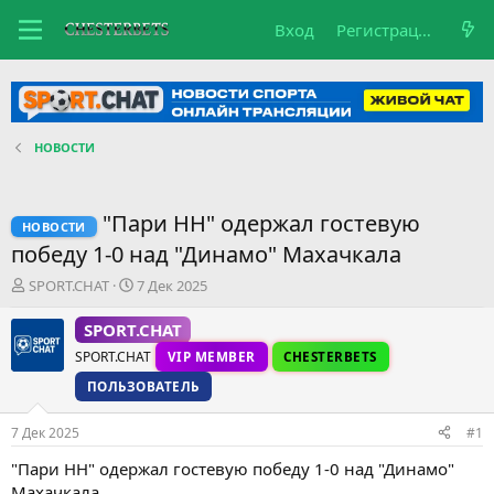
Вход
Регистрация
НОВОСТИ
"Пари НН" одержал гостевую
НОВОСТИ
победу 1-0 над "Динамо" Махачкала
А
Д
SPORT.CHAT
7 Дек 2025
в
а
т
т
SPORT.CHAT
о
а
SPORT.CHAT
VIP MEMBER
CHESTERBETS
р
н
т
а
ПОЛЬЗОВАТЕЛЬ
е
ч
м
а
7 Дек 2025
#1
ы
л
а
"Пари НН" одержал гостевую победу 1-0 над "Динамо"
Махачкала