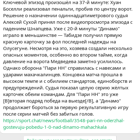
Ключевой эпизод произошёл на 37-й минуте: Хуан
Боселли реализовал пенальти, пробив по центру ворот.
Решение о назначении одиннадцатиметрового судья
Алексей Сухой принял после видеопросмотра эпизода с
падением Шнапцева. Уже с 20-й минуты "Динамо"
играло в меньшинстве — Табидзе получил прямую
красную карточку за фол последней надежды на
Олусегуне. Несмотря на это, хозяева создали несколько
опасных моментов, особенно во втором тайме, когда
давление на ворота Медведева заметно усилилось.
Однако оборона "Пари НН" справилась с навесами и
ударами махачкалинцев. Концовка матча прошла в
высоком темпе и с обилием стандартов, единоборств и
предупреждений. Судья показал целую серию жёлтых
карточек обеим командам. Для "Пари НН" это уже
[B]вторая подряд победа на выезде[/B], а "Динамо"
продолжает бороться за первую результативную игру
после серии матчей без забитых голов.
https://sport.chat/news/football/3548-pari-nn-oderzhal-
gostevuju-pobedu-1-0-nad-dinamo-mahachkala