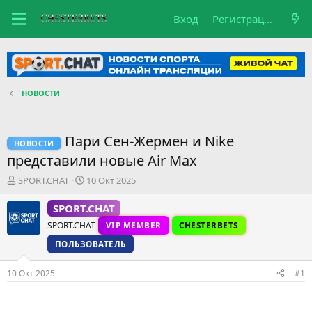
Вход
Регистрация
НОВОСТИ
Пари Сен-Жермен и Nike
НОВОСТИ
представили новые Air Max
А
Д
SPORT.CHAT
10 Окт 2025
в
а
т
т
SPORT.CHAT
о
а
SPORT.CHAT
VIP MEMBER
CHESTERBETS
р
н
т
а
ПОЛЬЗОВАТЕЛЬ
е
ч
м
а
10 Окт 2025
#1
ы
л
а