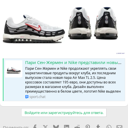
Пари Сен-Жермен и Nike представили новые Air Max » SPORTCHAT - Новости спорта | Футбол | Онлайн трансляции | Чат | Результаты матчей | Спорт | Прогнозы на спорт
Пари Сен-Жермен и Nike продолжают укреплять свои
маркетинговые продукты вокруг клуба, их последним
выпуском стала новая пара Air Max TL 2.5. Цена
кроссовок составляет 195 евро, они доступны во всех
размерах в магазине клуба. Дизайн выполнен
преимущественно в белом цвете, логотип Nike выделен
sport.chat
Войдите или зарегистрируйтесь для ответа.
Facebook
X (Twitter)
Bluesky
LinkedIn
Reddit
Pinterest
Tumblr
WhatsA
Эл
Поделиться: