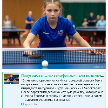
Полугодовая дисквалификация для вспыльчивой теннисистки » SPORTCHAT - Новости спорта | Футбол | Онлайн трансляции | Чат | Результаты матчей | Спорт | Прогнозы на спорт
15-летняя спортсменка из Нижегородской области была
отстранена от соревнований на шесть месяцев после
инцидента на турнире «Будущее России» в Чебоксарах.
После поражения девушка метнула ракетку, которую она
сначала бросила в голову 12-летней сопернице, а затем
— в другого участника состязаний.
sport.chat