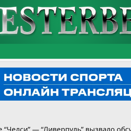
 “Челси” — “Ливерпуль” вызвало обс