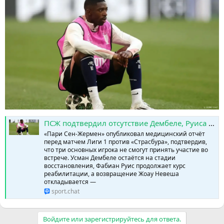
ПСЖ подтвердил отсутствие Дембеле, Руиса и Невеша перед матчем со «Страсбуром» » SPORTCHAT - Новости спорта | Футбол | Онлайн трансляции | Чат | Результаты матчей | Спорт | Прогнозы на спорт
«Пари Сен-Жермен» опубликовал медицинский отчёт
перед матчем Лиги 1 против «Страсбура», подтвердив,
что три основных игрока не смогут принять участие во
встрече. Усман Дембеле остаётся на стадии
восстановления, Фабиан Руис продолжает курс
реабилитации, а возвращение Жоау Невеша
откладывается —
sport.chat
Войдите или зарегистрируйтесь для ответа.