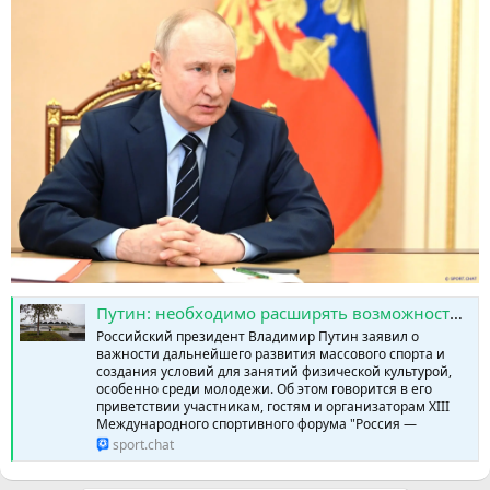
Путин: необходимо расширять возможности для занятий спортом, особенно для молодого поколения » SPORTCHAT - Новости спорта | Футбол | Онлайн трансляции | Чат | Результаты матчей | Спорт | Прогнозы на спорт
Российский президент Владимир Путин заявил о
важности дальнейшего развития массового спорта и
создания условий для занятий физической культурой,
особенно среди молодежи. Об этом говорится в его
приветствии участникам, гостям и организаторам XIII
Международного спортивного форума "Россия —
sport.chat