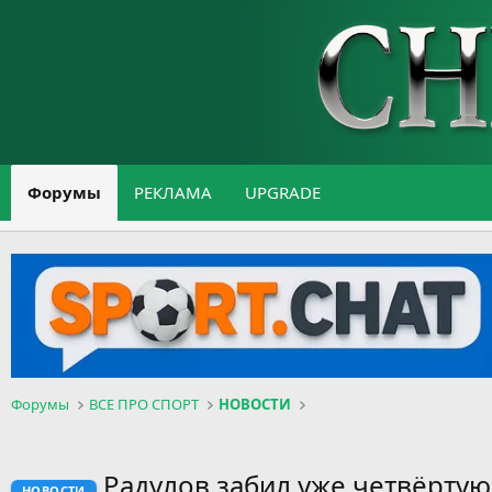
Форумы
РЕКЛАМА
UPGRADE
Форумы
ВСЕ ПРО СПОРТ
НОВОСТИ
Радулов забил уже четвёртую
НОВОСТИ