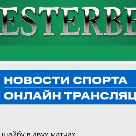
 шайбу в двух матчах