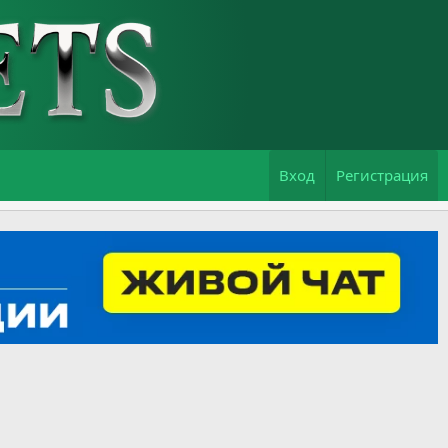
Вход
Регистрация