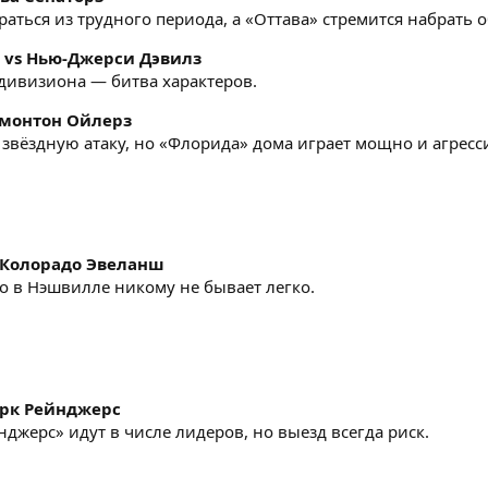
раться из трудного периода, а «Оттава» стремится набрать 
vs Нью-Джерси Дэвилз
ивизиона — битва характеров.
дмонтон Ойлерз
звёздную атаку, но «Флорида» дома играет мощно и агресс
 Колорадо Эвеланш
о в Нэшвилле никому не бывает легко.
рк Рейнджерс
джерс» идут в числе лидеров, но выезд всегда риск.