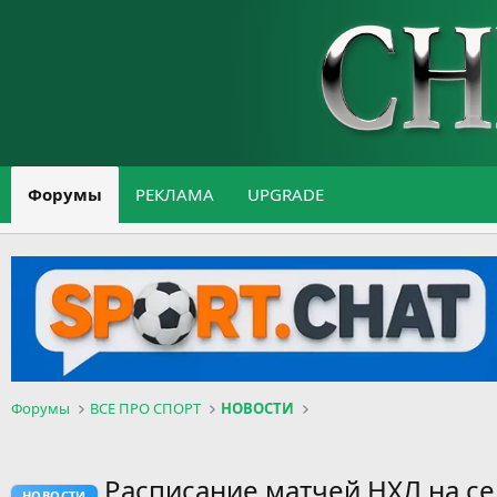
Форумы
РЕКЛАМА
UPGRADE
Форумы
ВСЕ ПРО СПОРТ
НОВОСТИ
Расписание матчей НХЛ на се
НОВОСТИ