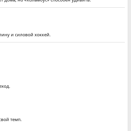
лину и силовой хоккей.
еход.
вой темп.