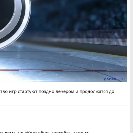
во игр стартуют поздно вечером и продолжатся до
т дома, но «Коламбус» способен удивить.