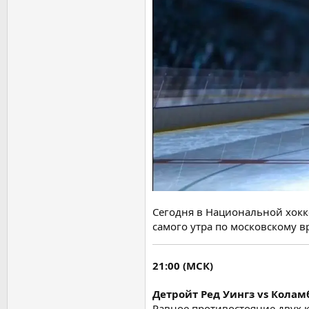
Сегодня в Национальной хок
самого утра по московскому в
21:00 (МСК)
Детройт Ред Уингз vs Колам
Равное противостояние двух к