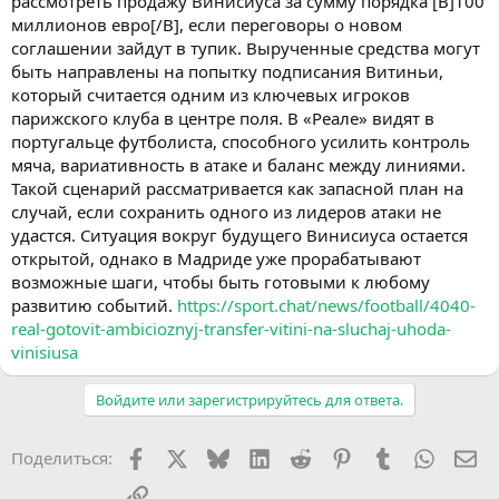
рассмотреть продажу Винисиуса за сумму порядка [B]100
миллионов евро[/B], если переговоры о новом
соглашении зайдут в тупик. Вырученные средства могут
быть направлены на попытку подписания Витиньи,
который считается одним из ключевых игроков
парижского клуба в центре поля. В «Реале» видят в
португальце футболиста, способного усилить контроль
мяча, вариативность в атаке и баланс между линиями.
Такой сценарий рассматривается как запасной план на
случай, если сохранить одного из лидеров атаки не
удастся. Ситуация вокруг будущего Винисиуса остается
открытой, однако в Мадриде уже прорабатывают
возможные шаги, чтобы быть готовыми к любому
развитию событий.
https://sport.chat/news/football/4040-
real-gotovit-ambicioznyj-transfer-vitini-na-sluchaj-uhoda-
vinisiusa
Войдите или зарегистрируйтесь для ответа.
Facebook
X (Twitter)
Bluesky
LinkedIn
Reddit
Pinterest
Tumblr
WhatsA
Эл
Поделиться:
Ссылка