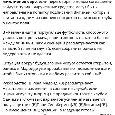
миллионов евро
, если переговоры о новом соглашении
зайдут в тупик. Вырученные средства могут быть
направлены на попытку подписания Витиньи, который
считается одним из ключевых игроков парижского клуба
в центре поля.
В «Реале» видят в португальце футболиста, способного
усилить контроль мяча, вариативность в атаке и баланс
между линиями. Такой сценарий рассматривается как
запасной план на случай, если сохранить одного из
лидеров атаки не удастся.
Ситуация вокруг будущего Винисиуса остается открытой,
однако в Мадриде уже прорабатывают возможные шаги,
чтобы быть готовыми к любому развитию событий.
Руководство [B]Реал Мадрид[/B] рассматривает
масштабные изменения в составе на случай, если
[B]Винисиус Жуниор[/B] не продлит контракт с клубом.
Одним из ключевых вариантов усиления называется
полузащитник [B]Пари Сен-Жермен[/B] [B]Витинья[/B].
По имеющейся информации, в Мадриде готовы