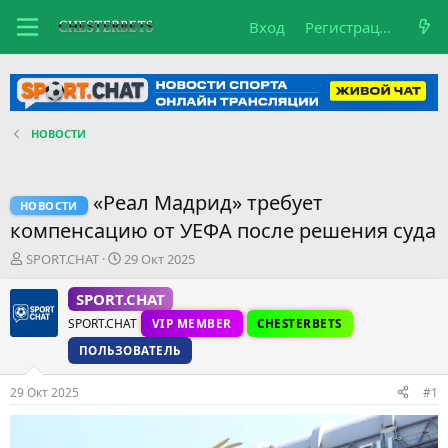
Вход
Регистрация
НОВОСТИ
«Реал Мадрид» требует
НОВОСТИ
компенсацию от УЕФА после решения суда
А
Д
SPORT.CHAT
29 Окт 2025
в
а
т
т
SPORT.CHAT
о
а
SPORT.CHAT
VIP MEMBER
CHESTERBETS
р
н
т
а
ПОЛЬЗОВАТЕЛЬ
е
ч
м
а
29 Окт 2025
#1
ы
л
а