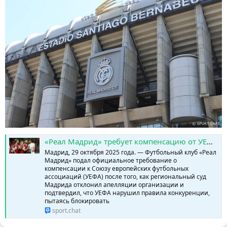
«Реал Мадрид» требует компенсацию от УЕФА после решения суда » SPORTCHAT - Новости спорта | Футбол | Онлайн трансляции | Чат | Результаты матчей | Спорт | Прогнозы на спорт
Мадрид, 29 октября 2025 года. — Футбольный клуб «Реал
Мадрид» подал официальное требование о
компенсации к Союзу европейских футбольных
ассоциаций (УЕФА) после того, как региональный суд
Мадрида отклонил апелляции организации и
подтвердил, что УЕФА нарушил правила конкуренции,
пытаясь блокировать
sport.chat