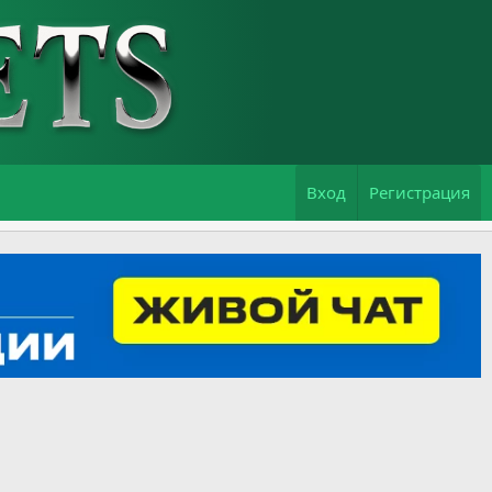
Вход
Регистрация