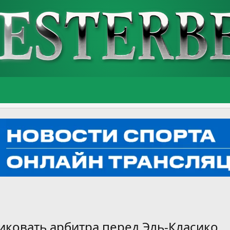
тиковать арбитра перед Эль-Класико