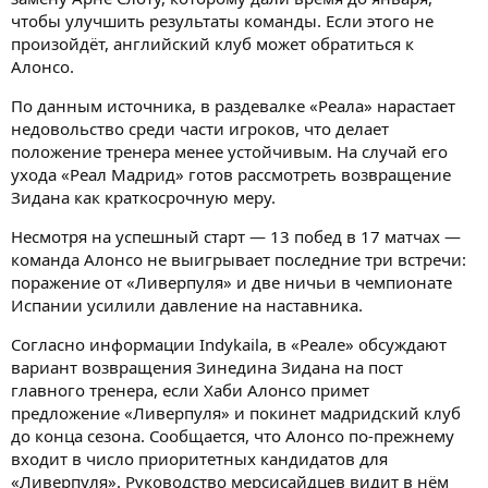
чтобы улучшить результаты команды. Если этого не
произойдёт, английский клуб может обратиться к
Алонсо.
По данным источника, в раздевалке «Реала» нарастает
недовольство среди части игроков, что делает
положение тренера менее устойчивым. На случай его
ухода «Реал Мадрид» готов рассмотреть возвращение
Зидана как краткосрочную меру.
Несмотря на успешный старт — 13 побед в 17 матчах —
команда Алонсо не выигрывает последние три встречи:
поражение от «Ливерпуля» и две ничьи в чемпионате
Испании усилили давление на наставника.
Согласно информации Indykaila, в «Реале» обсуждают
вариант возвращения Зинедина Зидана на пост
главного тренера, если Хаби Алонсо примет
предложение «Ливерпуля» и покинет мадридский клуб
до конца сезона. Сообщается, что Алонсо по-прежнему
входит в число приоритетных кандидатов для
«Ливерпуля». Руководство мерсисайдцев видит в нём