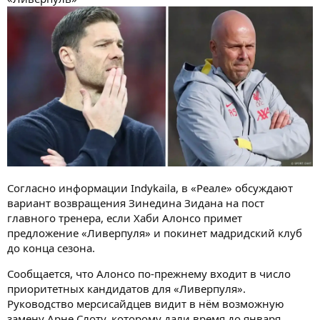
Согласно информации Indykaila, в «Реале» обсуждают
вариант возвращения Зинедина Зидана на пост
главного тренера, если Хаби Алонсо примет
предложение «Ливерпуля» и покинет мадридский клуб
до конца сезона.
Сообщается, что Алонсо по-прежнему входит в число
приоритетных кандидатов для «Ливерпуля».
Руководство мерсисайдцев видит в нём возможную
замену Арне Слоту, которому дали время до января,