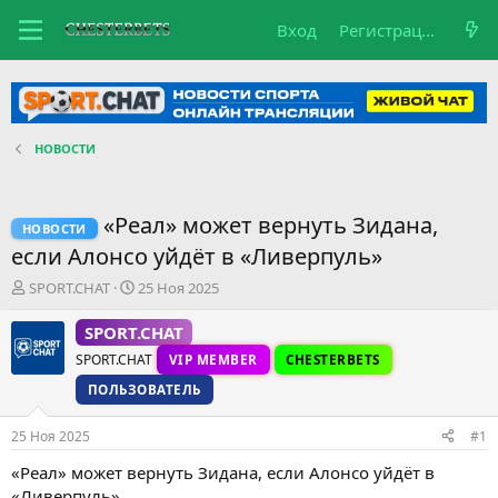
Вход
Регистрация
НОВОСТИ
«Реал» может вернуть Зидана,
НОВОСТИ
если Алонсо уйдёт в «Ливерпуль»
А
Д
SPORT.CHAT
25 Ноя 2025
в
а
т
т
SPORT.CHAT
о
а
SPORT.CHAT
VIP MEMBER
CHESTERBETS
р
н
т
а
ПОЛЬЗОВАТЕЛЬ
е
ч
м
а
25 Ноя 2025
#1
ы
л
а
«Реал» может вернуть Зидана, если Алонсо уйдёт в
«Ливерпуль»