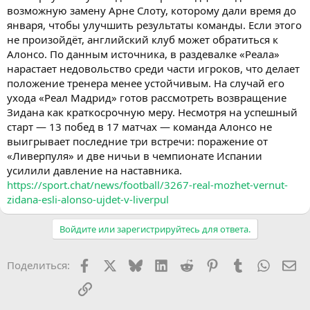
возможную замену Арне Слоту, которому дали время до
января, чтобы улучшить результаты команды. Если этого
не произойдёт, английский клуб может обратиться к
Алонсо. По данным источника, в раздевалке «Реала»
нарастает недовольство среди части игроков, что делает
положение тренера менее устойчивым. На случай его
ухода «Реал Мадрид» готов рассмотреть возвращение
Зидана как краткосрочную меру. Несмотря на успешный
старт — 13 побед в 17 матчах — команда Алонсо не
выигрывает последние три встречи: поражение от
«Ливерпуля» и две ничьи в чемпионате Испании
усилили давление на наставника.
https://sport.chat/news/football/3267-real-mozhet-vernut-
zidana-esli-alonso-ujdet-v-liverpul
Войдите или зарегистрируйтесь для ответа.
Facebook
X (Twitter)
Bluesky
LinkedIn
Reddit
Pinterest
Tumblr
WhatsA
Эл
Поделиться:
Ссылка