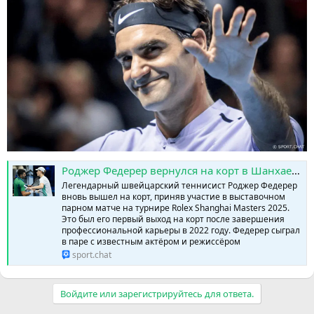
Роджер Федерер вернулся на корт в Шанхае на выставочном матче » SPORTCHAT - Новости спорта | Футбол | Онлайн трансляции | Чат | Результаты матчей | Спорт | Прогнозы на спорт
Легендарный швейцарский теннисист Роджер Федерер
вновь вышел на корт, приняв участие в выставочном
парном матче на турнире Rolex Shanghai Masters 2025.
Это был его первый выход на корт после завершения
профессиональной карьеры в 2022 году. Федерер сыграл
в паре с известным актёром и режиссёром
sport.chat
Войдите или зарегистрируйтесь для ответа.