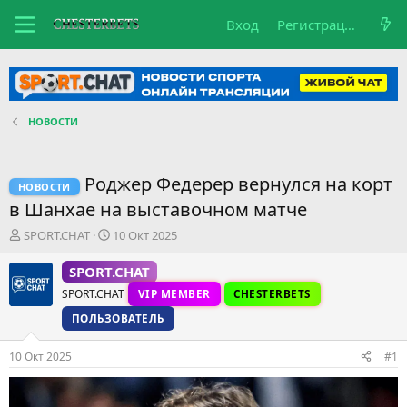
Вход
Регистрация
НОВОСТИ
Роджер Федерер вернулся на корт
НОВОСТИ
в Шанхае на выставочном матче
А
Д
SPORT.CHAT
10 Окт 2025
в
а
т
т
SPORT.CHAT
о
а
SPORT.CHAT
VIP MEMBER
CHESTERBETS
р
н
т
а
ПОЛЬЗОВАТЕЛЬ
е
ч
м
а
10 Окт 2025
#1
ы
л
а