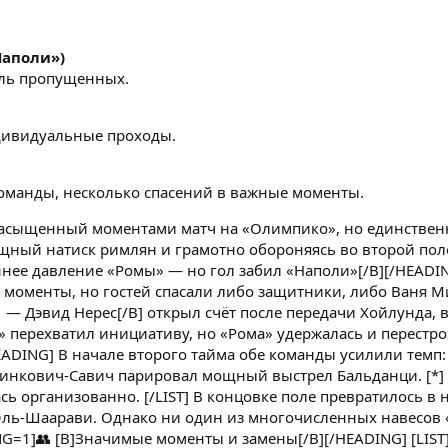
Наполи»)
оль пропущенных.
дивидуальные проходы.
оманды, несколько спасений в важные моменты.
насыщенный моментами матч на «Олимпико», но единственн
щный натиск римлян и грамотно обороняясь во второй полов
ннее давление «Ромы» — но гол забил «Наполи»[/B][/HEADI
 моменты, но гостей спасали либо защитники, либо Ваня 
:1 — Дэвид Нерес[/B] открыл счёт после передачи Хойлунда,
» перехватил инициативу, но «Рома» удержалась и перестрои
EADING] В начале второго тайма обе команды усилили темп: 
линкович-Савич парировал мощный выстрел Бальданци. [*] 
ь организованно. [/LIST] В концовке поле превратилось в 
 Эль-Шаарави. Однако ни один из многочисленных навесов 
NG=1]👥 [B]Значимые моменты и замены[/B][/HEADING] [LIST]