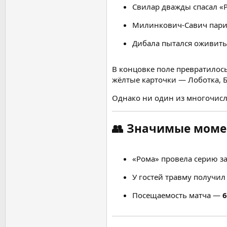
Свилар дважды спасал «
Милинкович-Савич пари
Дибала пытался оживить
В концовке поле превратилос
жёлтые карточки — Лоботка, Б
Однако ни один из многочисл
👥
Значимые моме
«Рома» провела серию з
У гостей травму получи
Посещаемость матча —
6