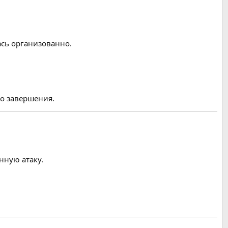
ась организованно.
о завершения.
нную атаку.