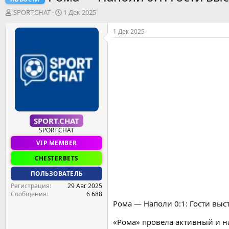
А
Д
SPORT.CHAT
1 Дек 2025
в
а
т
т
1 Дек 2025
о
а
р
н
т
а
е
ч
м
а
ы
л
а
SPORT.CHAT
SPORT.CHAT
VIP MEMBER
CHESTERBETS
ПОЛЬЗОВАТЕЛЬ
Регистрация
29 Авг 2025
Сообщения
6 688
Рома — Наполи 0:1: Гости выс
«Рома» провела активный и 