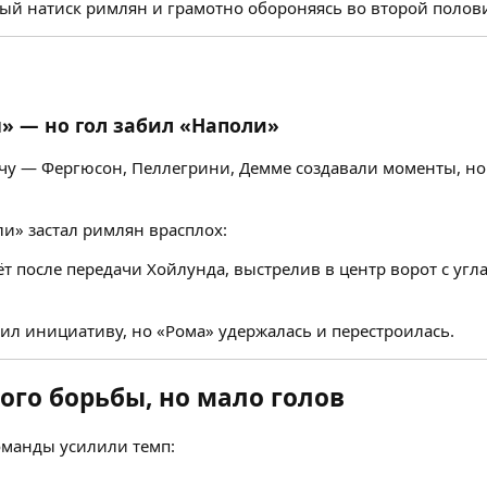
ый натиск римлян и грамотно обороняясь во второй полови
» — но гол забил «Наполи»
ечу — Фергюсон, Пеллегрини, Демме создавали моменты, но
и» застал римлян врасплох:
т после передачи Хойлунда, выстрелив в центр ворот с угл
ил инициативу, но «Рома» удержалась и перестроилась.
ого борьбы, но мало голов
оманды усилили темп: