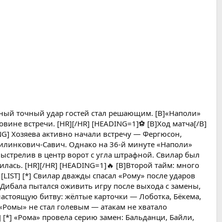
ый точный удар гостей стал решающим. [B]«Наполи»
ине встречи. [HR][/HR] [HEADING=1]⚽ [B]Ход матча[/B]
NG] Хозяева активно начали встречу — Фергюсон,
Милинкович-Савич. Однако на 36-й минуте «Наполи»
 выстрелив в центр ворот с угла штрафной. Свилар был
лась. [HR][/HR] [HEADING=1]🔥 [B]Второй тайм: много
[LIST] [*] Свилар дважды спасал «Рому» после ударов
Дибала пытался оживить игру после выхода с замены,
настоящую битву: жёлтые карточки — Лоботка, Бёкема,
«Ромы» не стал голевым — атакам не хватало
 [*] «Рома» провела серию замен: Бальданци, Байли,