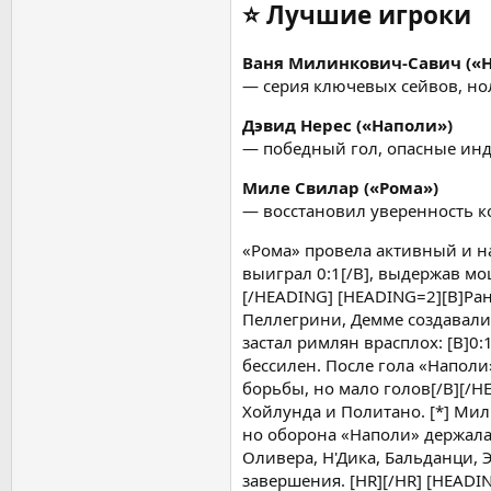
⭐
Лучшие игроки
Ваня Милинкович-Савич («
— серия ключевых сейвов, н
Дэвид Нерес («Наполи»)
— победный гол, опасные ин
Миле Свилар («Рома»)
— восстановил уверенность к
«Рома» провела активный и 
выиграл 0:1[/B], выдержав мо
[/HEADING] [HEADING=2][B]Ра
Пеллегрини, Демме создавали
застал римлян врасплох: [B]0
бессилен. После гола «Наполи
борьбы, но мало голов[/B][/H
Хойлунда и Политано. [*] Ми
но оборона «Наполи» держалас
Оливера, Н'Дика, Бальданци,
завершения. [HR][/HR] [HEADI