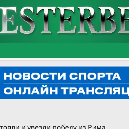
тояли и увезли победу из Рима