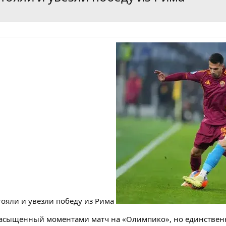
тояли и увезли победу из Рима
насыщенный моментами матч на «Олимпико», но единствен