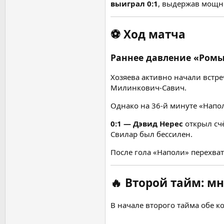
выиграл 0:1
, выдержав мощн
⚽
Ход матча
Раннее давление «Ромы
Хозяева активно начали встр
Милинкович-Савич.
Однако на 36-й минуте «Напол
0:1 — Дэвид Нерес
открыл счё
Свилар был бессилен.
После гола «Наполи» перехват
🔥
Второй тайм: мн
В начале второго тайма обе к