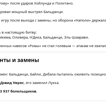
Рому» после ударов Хойлунда и Политано.
ровал мощный выстрел Бальданци.
 игру после выхода с замены, но оборона «Наполи» держал
ь в настоящую битву:
ёкема, Оливера, Н'Дика, Бальданци, Эль-Шаарави.
енных навесов «Ромы» не стал голевым — атакам не хватал
нты и замены
амен: Бальданци, Байли, Дибала пытались оживить позицио
л
Дэвид Нерес
, его заменил Лукка.
3 937 болельщиков
.